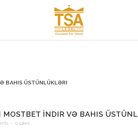
VƏ BAHIS ÜSTÜNLÜKLƏRI
MOSTBET İNDIR VƏ BAHIS ÜSTÜN
ents
0
Likes