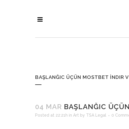
BAŞLANĞIC ÜÇÜN MOSTBET İNDIR 
04 MAR
BAŞLANĞIC ÜÇÜN 
Posted at 22:21h
in
Art
by
TSA Legal
0 Comm