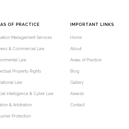
AS OF PRACTICE
IMPORTANT LINKS
vation Management Services
Home
ness & Commercial Law
About
ronmental Law
Areas of Practice
llectual Property Rights
Blog
rnational Law
Gallery
icial Intelligence & Cyber Law
Awards
ation & Arbitration
Contact
umer Protection