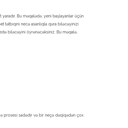
it yaradır. Bu məqalədə, yeni başlayanlar üçün
et tətbiqini necə asanlıqla qura biləcəyinizi
edə biləcəyini öyrənəcəksiniz. Bu məqalə,
rmə prosesi sadədir və bir neçə dəqiqədən çox