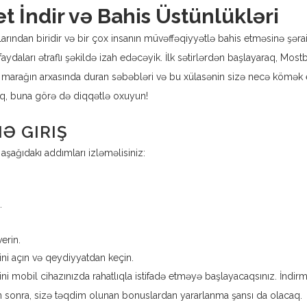
 İndir və Bahis Üstünlükləri
ından biridir və bir çox insanın müvəffəqiyyətlə bahis etməsinə şəra
aydaları ətraflı şəkildə izah edəcəyik. İlk sətirlərdən başlayaraq, Mostb
 marağın arxasında duran səbəbləri və bu xülasənin sizə necə kömək 
aq, buna görə də diqqətlə oxuyun!
Ə GIRIŞ
aşağıdakı addımları izləməlisiniz:
.
erin.
i açın və qeydiyyatdan keçin.
ni mobil cihazınızda rahatlıqla istifadə etməyə başlayacaqsınız. İndi
ən sonra, sizə təqdim olunan bonuslardan yararlanma şansı da olacaq.