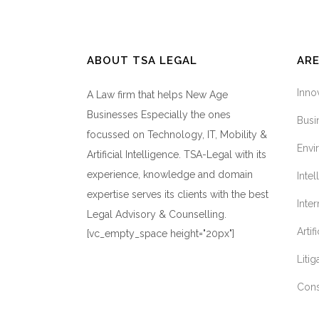
ABOUT TSA LEGAL
ARE
Inno
A Law firm that helps New Age
Businesses Especially the ones
Busi
focussed on Technology, IT, Mobility &
Envi
Artificial Intelligence. TSA-Legal with its
experience, knowledge and domain
Inte
expertise serves its clients with the best
Inte
Legal Advisory & Counselling.
Artif
[vc_empty_space height="20px"]
Litig
Cons