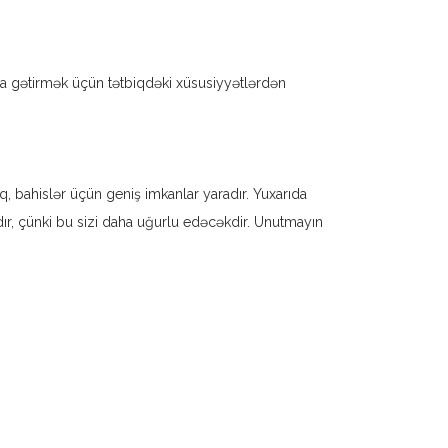
a gətirmək üçün tətbiqdəki xüsusiyyətlərdən
iq, bahislər üçün geniş imkanlar yaradır. Yuxarıda
dır, çünki bu sizi daha uğurlu edəcəkdir. Unutmayın